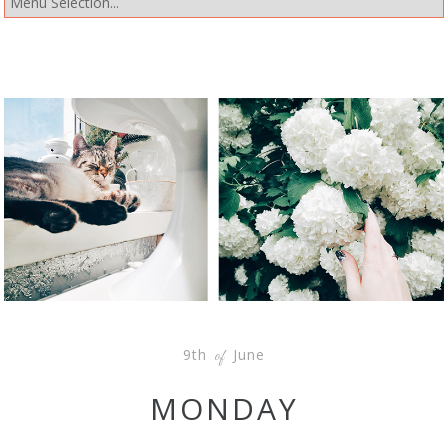
9th
June
of
MONDAY