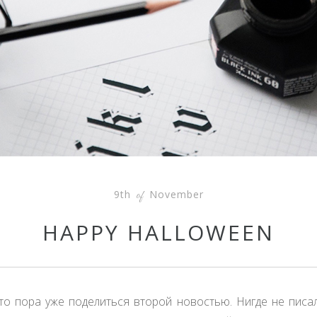
9th
November
of
HAPPY HALLOWEEN
то пора уже поделиться второй новостью. Нигде не писа