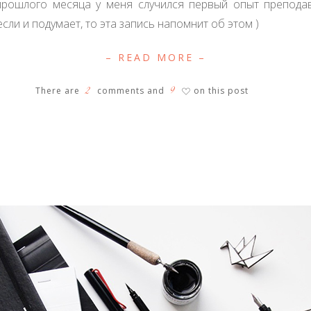
прошлого месяца у меня случился первый опыт преподав
если и подумает, то эта запись напомнит об этом )
– READ MORE –
Categories
30 day challenge
2
9
There are
comments and
on this post
♡
acrylic
art glass
arts
Breakfast
calligraphy
carving
Cooking Club
craft
cut
decor
design