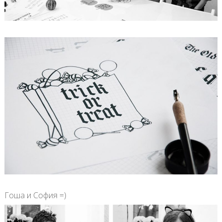
Гоша и София =)