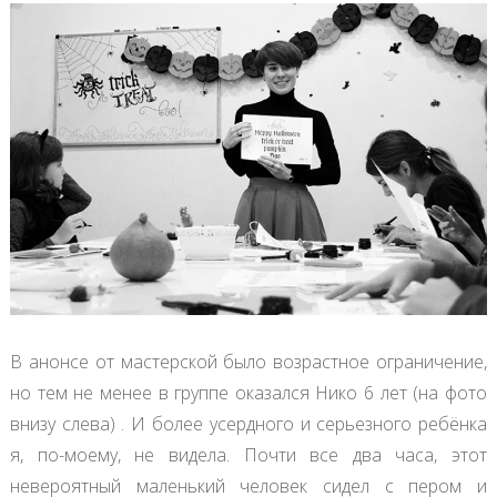
В анонсе от мастерской было возрастное ограничение,
но тем не менее в группе оказался Нико 6 лет (на фото
внизу слева) . И более усердного и серьезного ребёнка
я, по-моему, не видела. Почти все два часа, этот
невероятный маленький человек сидел с пером и