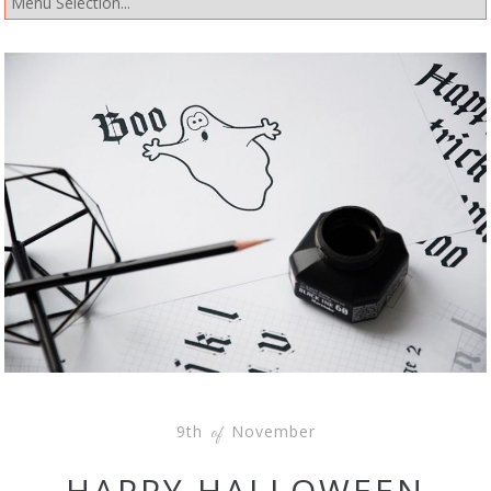
9th
November
of
HAPPY HALLOWEEN