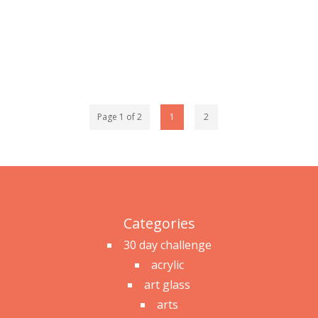
Page 1 of 2
1
2
Categories
30 day challenge
acrylic
art glass
arts