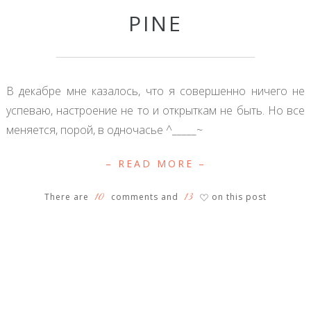
PINE
В декабре мне казалось, что я совершенно ничего не
успеваю, настроение не то и открыткам не быть. Но все
меняется, порой, в одночасье ^_____~
– READ MORE –
10
13
There are
comments and
on this post
♡