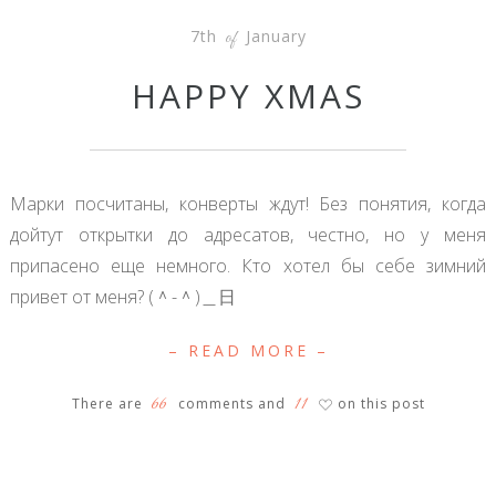
7th
January
of
HAPPY XMAS
Марки посчитаны, конверты ждут! Без понятия, когда
дойтут открытки до адресатов, честно, но у меня
припасено еще немного. Кто хотел бы себе зимний
привет от меня? (＾-＾)＿日
– READ MORE –
66
11
There are
comments and
on this post
♡