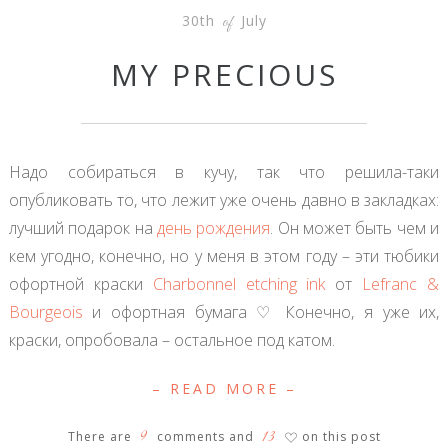
30th
July
of
MY PRECIOUS
Надо собираться в кучу, так что решила-таки
опубликовать то, что лежит уже очень давно в закладках:
лучший подарок на
день рождения
. Он может быть чем и
кем угодно, конечно, но у меня в этом году – эти тюбики
офортной краски
Сharbonnel etching ink
от
Lefranc &
Bourgeois
и офортная бумага ♡ Конечно, я уже их,
краски, опробовала – остальное под катом.
– READ MORE –
9
13
There are
comments and
on this post
♡