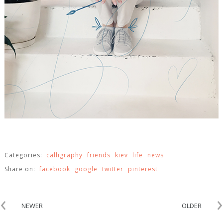
Categories:
calligraphy
friends
kiev
life
news
Share on:
facebook
google
twitter
pinterest
‹
›
NEWER
OLDER