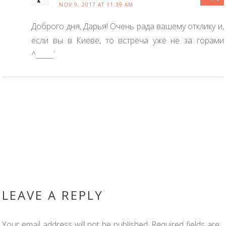
NOV 9, 2017 AT 11:39 AM
Доброго дня, Дарья! Очень рада вашему отклику и,
если вы в Киеве, то встреча уже не за горами
^_____`
LEAVE A REPLY
Your email address will not be published.
Required fields are