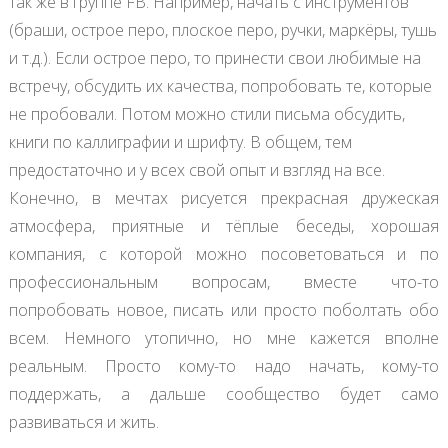
так же в группе FB. Например, начать с инструментов
(браши, острое перо, плоское перо, ручки, маркёры, тушь
и т.д.). Если острое перо, то принести свои любимые на
встречу, обсудить их качества, попробовать те, которые
не пробовали. Потом можно стили письма обсудить,
книги по каллиграфии и шрифту. В общем, тем
предостаточно и у всех свой опыт и взгляд на все.
Конечно, в мечтах рисуется прекрасная дружеская
атмосфера, приятные и тёплые беседы, хорошая
компания, с которой можно посоветоваться и по
профессиональным вопросам, вместе что-то
попробовать новое, писать или просто поболтать обо
всем. Немного утопично, но мне кажется вполне
реальным. Просто кому-то надо начать, кому-то
поддержать, а дальше сообщество будет само
развиваться и жить.