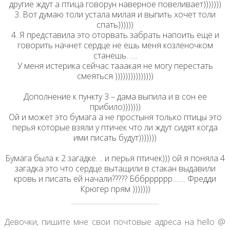
другие ждут а птица говорун наверное повеливает)))))))
3. Вот думаю толи устала милая и выпить хочет толи
спать))))))
4. Я представила это оторвать забрать напоить еще и
говорить начнет сердце не ешь меня козленочком
станешь. ….
У меня истерика сейчас тааакая не могу перестать
смеяться )))))))))))))))
Дополнение к пункту 3 – дама выпила и в сон ее
прибило)))))))
Ой и может это бумага а не простыня только птицы это
перья которые взяли у птичек что ли ждут сидят когда
ими писать будут)))))))
Бумага была к 2 загадке. .. и перья птичек))) ой я поняла 4
загадка это что сердце вытащили в стакан выдавили
кровь и писать ей начали????? Бббрррррр……. Фредди
Крюгер прям )))))))
Девочки, пишите мне свои почтовые адреса на hello @