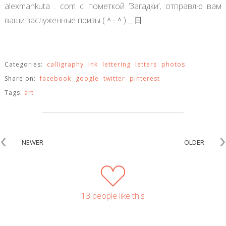
alexmankuta . com с пометкой ‘Загадки’, отправлю вам
ваши заслуженные призы (＾-＾)＿日
Categories:
calligraphy
ink
lettering
letters
photos
Share on:
facebook
google
twitter
pinterest
Tags:
art
‹
›
NEWER
OLDER
13 people like this