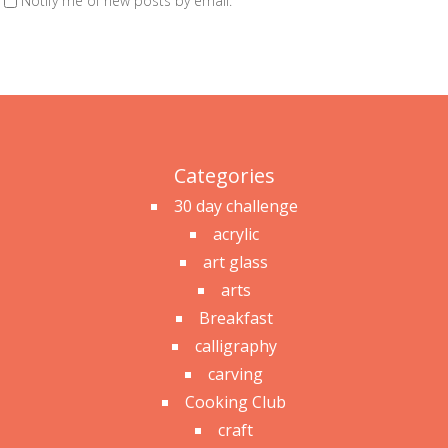
Notify me of new posts by email.
Categories
30 day challenge
acrylic
art glass
arts
Breakfast
calligraphy
carving
Cooking Club
craft