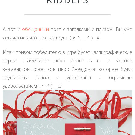
А вот и
обещанный
пост с загадками и призом. Вы уже
догадались что это, так ведь（ｖ＾＿＾）ｖ
Итак, призом победителю в игре будет каллиграфические
перья: знаменитое перо Zebra G и не меннее
знаменитое советское перо Звездочка, которые будут
подписаны лично и упакованы с огромным
удовольствием (＾-＾)＿日