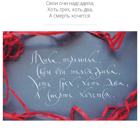
Свои очи надсадила,
Хоть грех, хоть два,
А смерть хочется.