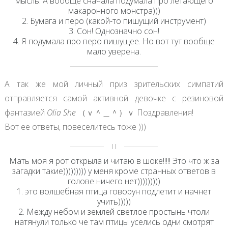
мысль. А вообще сначала подумала про летающего
макаронного монстра)))
2. Бумага и перо (какой-то пишущий инструмент)
3. Сон! Однозначно сон!
4. Я подумала про перо пишущее. Но вот тут вообще
мало уверена.
А так же мой личный приз зрительских симпатий
отправляется самой активной девочке с резиновой
фантазией
Olia She
（ｖ＾＿＾）ｖ Поздравления!
Вот ее ответы, повеселитесь тоже )))
Мать моя я рот открыла и читаю в шоке!!!!! Это что ж за
загадки такие))))))))) у меня кроме странных ответов в
голове ничего нет)))))))))
1. это волшебная птица говорун подлетит и начнет
учить)))))
2. Между небом и землей светлое простынь чтоли
натянули только че там птицы уселись одни смотрят