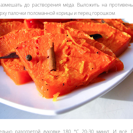
Размешать до растворения мёда. Выложить на противень 
рху палочки поломанной корицы и перец горошком.
ельно разогретой духовке 180 °С 20-30 минут. И всё.