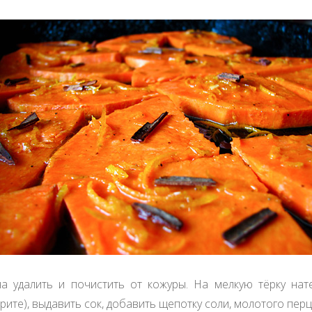
на удалить и почистить от кожуры. На мелкую тёрку нат
рите), выдавить сок, добавить щепотку соли, молотого пер