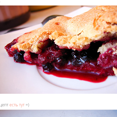
.
desk
digital art
drawing
exhibition
fancy
Felt
flashmob
Food
friends
gif
graphic
identity
illustrations
ink
ецепт
есть тут
=)
Inka
iPad