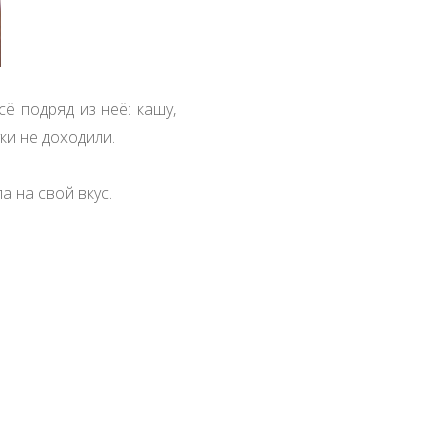
ё подряд из неё: кашу,
уки не доходили.
а на свой вкус.