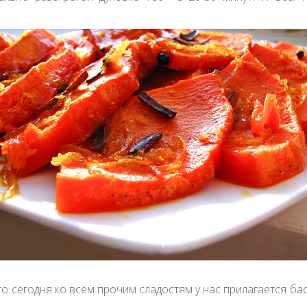
Categories
30 day challenge
acrylic
art glass
arts
Breakfast
calligraphy
carving
Cooking Club
craft
cut
decor
 то сегодня ко всем прочим сладостям у нас прилагается бас
design