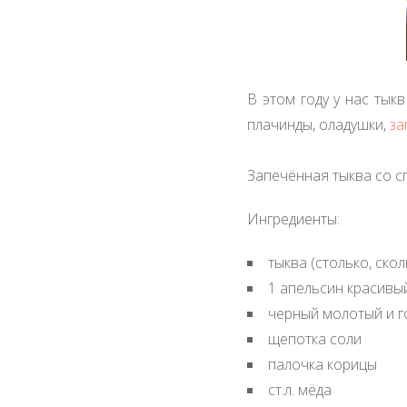
В этом году у нас тык
плачинды, оладушки,
за
Запечённая тыква со с
Ингредиенты:
тыква (столько, ско
1 апельсин красивы
черный молотый и 
щепотка соли
палочка корицы
ст.л. мёда