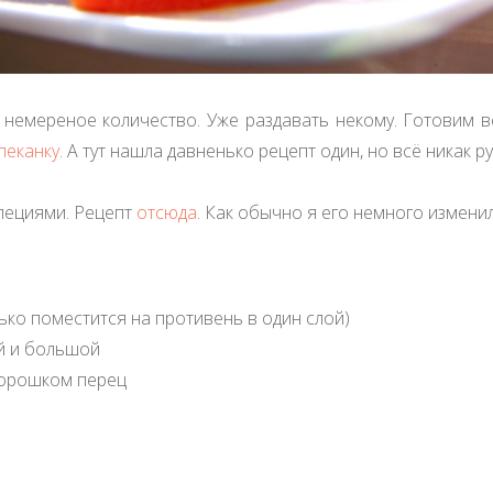
в немереное количество. Уже раздавать некому. Готовим вс
пеканку
. А тут нашла давненько рецепт один, но всё никак р
пециями. Рецепт
отсюда
. Как обычно я его немного изменил
лько поместится на противень в один слой)
й и большой
горошком перец