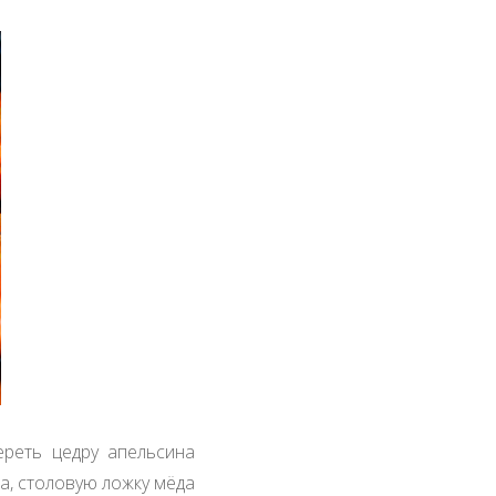
ереть цедру апельсина
ца, столовую ложку мёда