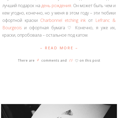
лучший подарок на
день рождения
. Он может быть чем и
кем угодно, конечно, но у меня в этом году – эти тюбики
офортной краски
Сharbonnel etching ink
от
Lefranc &
Bourgeois
и офортная бумага ♡ Конечно, я уже их,
краски, опробовала – остальное под катом.
– READ MORE –
9
13
There are
comments and
on this post
♡