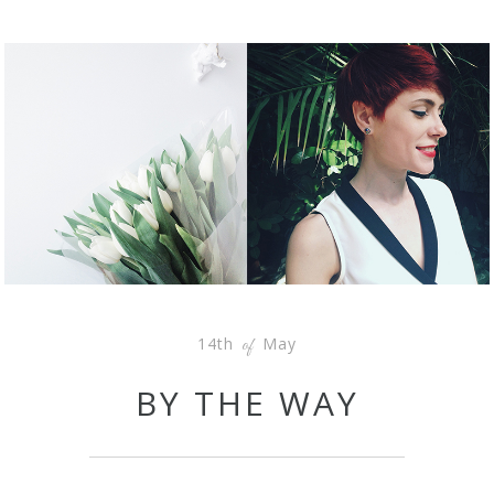
14th
May
of
BY THE WAY