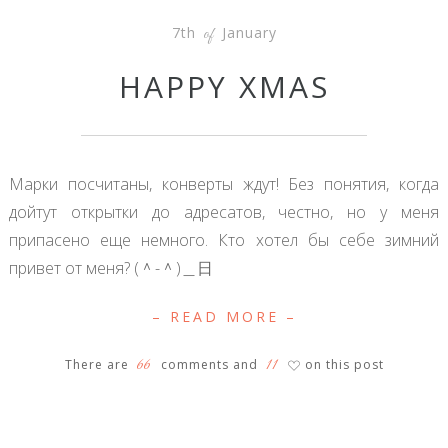
7th
January
of
HAPPY XMAS
Марки посчитаны, конверты ждут! Без понятия, когда
дойтут открытки до адресатов, честно, но у меня
припасено еще немного. Кто хотел бы себе зимний
привет от меня? (＾-＾)＿日
– READ MORE –
66
11
There are
comments and
on this post
♡