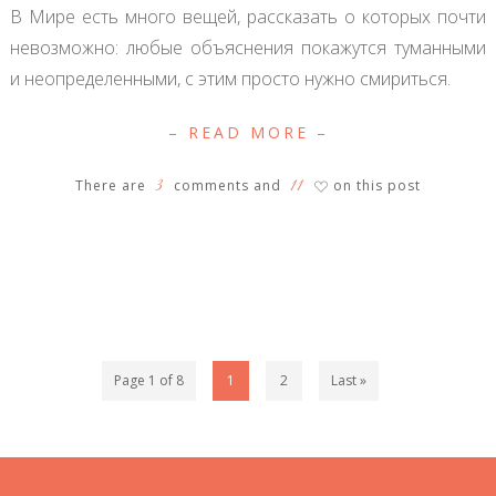
В Мире есть много вещей, рассказать о которых почти
невозможно: любые объяснения покажутся туманными
и неопределенными, с этим просто нужно смириться.
– READ MORE –
3
11
There are
comments and
on this post
♡
Page 1 of 8
1
2
Last »