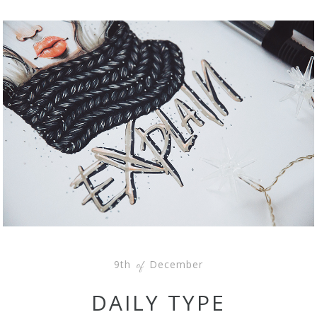
9th
December
of
DAILY TYPE