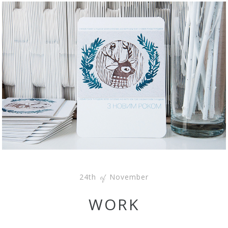
24th
November
of
WORK