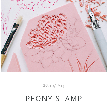
26th
May
of
PEONY STAMP