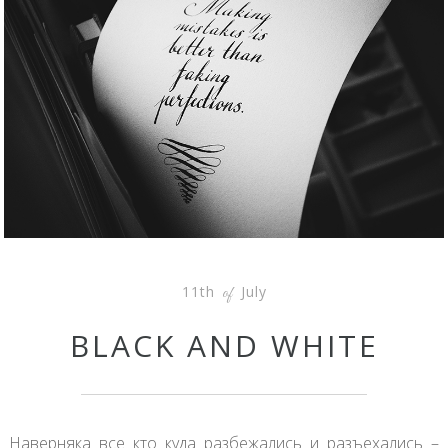
11th
July
of
BLACK AND WHITE
Наверняка все кто куда разбежались и разъехались –